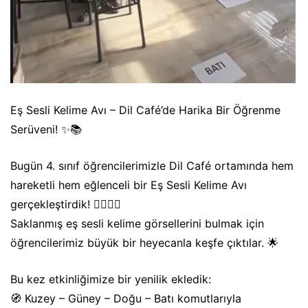
Eş Sesli Kelime Avı – Dil Café’de Harika Bir Öğrenme
Serüveni! ✨📚
Bugün 4. sınıf öğrencilerimizle Dil Café ortamında hem
hareketli hem eğlenceli bir Eş Sesli Kelime Avı
gerçekleştirdik! 🕵️‍♀️🔤🎉
Saklanmış eş sesli kelime görsellerini bulmak için
öğrencilerimiz büyük bir heyecanla keşfe çıktılar. 🌟
Bu kez etkinliğimize bir yenilik ekledik:
🧭 Kuzey – Güney – Doğu – Batı komutlarıyla