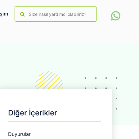
işim
Kampüslerimiz
Diğer İçerikler
Duyurular