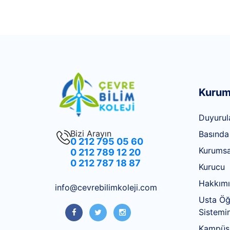
Kurum
Duyurul
Bizi Arayın
Basında
0 212 795 05 60
Kurumsa
0 212 789 12 20
0 212 787 18 87
Kurucu
Hakkım
info@cevrebilimkoleji.com
Usta Öğr
Sistemin
Kampüsl