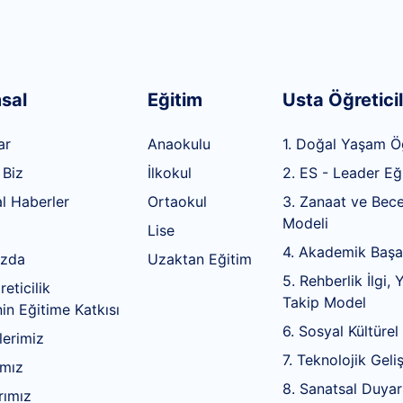
sal
Eğitim
Usta Öğreticil
ar
Anaokulu
1. Doğal Yaşam Ö
 Biz
İlkokul
2. ES - Leader Eğ
l Haberler
Ortaokul
3. Zanaat ve Bece
Modeli
Lise
4. Akademik Başa
ızda
Uzaktan Eğitim
5. Rehberlik İlgi,
eticilik
Takip Model
in Eğitime Katkısı
6. Sosyal Kültürel
erimiz
7. Teknolojik Gel
ımız
8. Sanatsal Duyarl
rımız