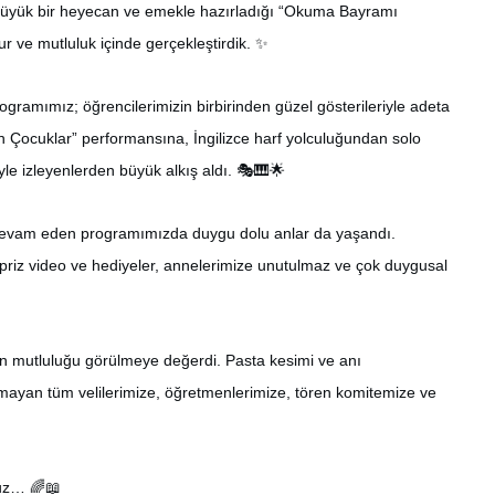
n büyük bir heyecan ve emekle hazırladığı “Okuma Bayramı
 ve mutluluk içinde gerçekleştirdik. ✨
gramımız; öğrencilerimizin birbirinden güzel gösterileriyle adeta
ın Çocuklar” performansına, İngilizce harf yolculuğundan solo
iyle izleyenlerden büyük alkış aldı. 🎭🎹🌟
 devam eden programımızda duygu dolu anlar da yaşandı.
rpriz video ve hediyeler, annelerimize unutulmaz ve çok duygusal
 mutluluğu görülmeye değerdi. Pasta kesimi ve anı
akmayan tüm velilerimize, öğretmenlerimize, tören komitemize ve
ruz… 🌈📖