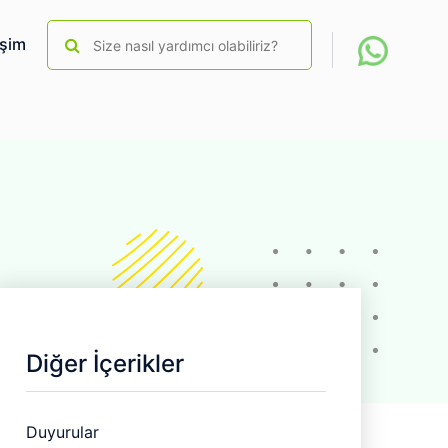
işim
Kampüslerimiz
Diğer İçerikler
Duyurular