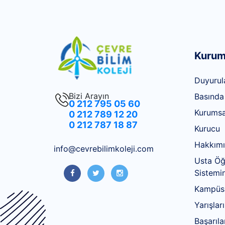
Kurum
Duyurul
Bizi Arayın
Basında
0 212 795 05 60
Kurumsa
0 212 789 12 20
0 212 787 18 87
Kurucu
Hakkım
info@cevrebilimkoleji.com
Usta Öğr
Sistemin
Kampüsl
Yarışlar
Başarıla