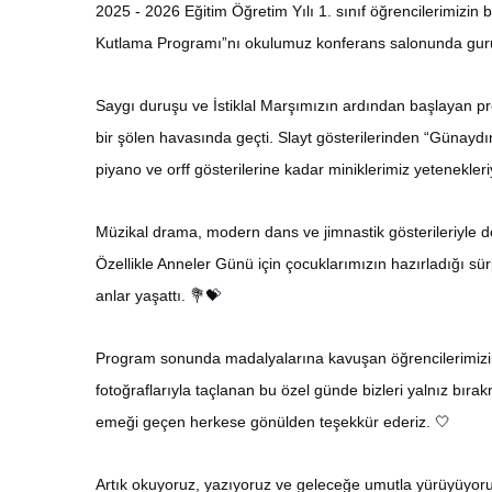
2025 - 2026 Eğitim Öğretim Yılı 1. sınıf öğrencilerimizi
Kutlama Programı”nı okulumuz konferans salonunda gurur
Saygı duruşu ve İstiklal Marşımızın ardından başlayan pro
bir şölen havasında geçti. Slayt gösterilerinden “Günayd
piyano ve orff gösterilerine kadar miniklerimiz yetenekler
Müzikal drama, modern dans ve jimnastik gösterileriyle
Özellikle Anneler Günü için çocuklarımızın hazırladığı sü
anlar yaşattı. 💐💝
Program sonunda madalyalarına kavuşan öğrencilerimizin
fotoğraflarıyla taçlanan bu özel günde bizleri yalnız bır
emeği geçen herkese gönülden teşekkür ederiz. 🤍
Artık okuyoruz, yazıyoruz ve geleceğe umutla yürüyüyo